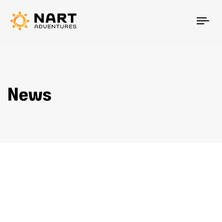
Tog
nav
News